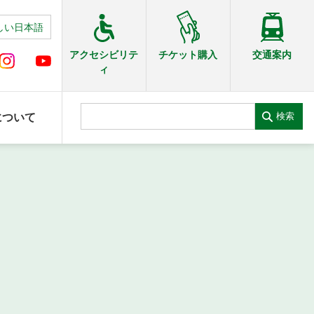
しい日本語
交通案内
アクセシビリテ
チケット購入
ィ
検索
について