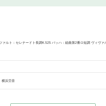
ァルト：セレナードト長調K.525 バッハ：組曲第2番ロ短調 ヴィヴァル
横浜労音