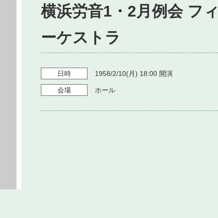
横浜労音1・2月例会 フ
ーケストラ
日時
1958/2/10
(月)
18:00
開演
会場
ホール