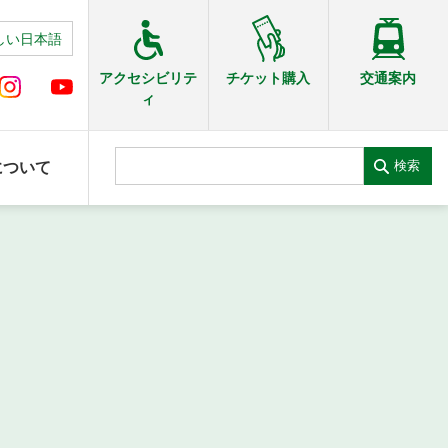
しい日本語
交通案内
アクセシビリテ
チケット購入
ィ
検索
について