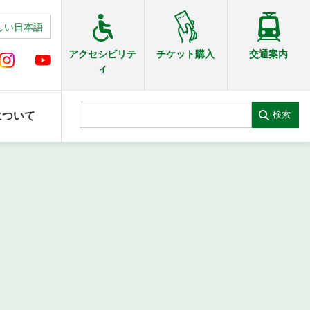
しい日本語
交通案内
アクセシビリテ
チケット購入
ィ
検索
について