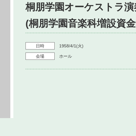
桐朋学園オーケストラ演
(桐朋学園音楽科増設資金
日時
1958/4/1
(火)
会場
ホール