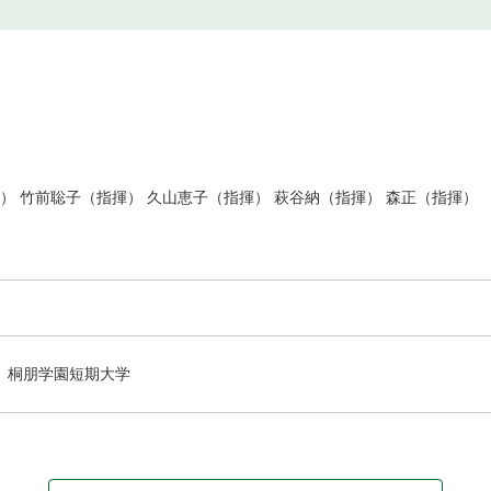
） 竹前聡子（指揮） 久山恵子（指揮） 萩谷納（指揮） 森正（指揮）
桐朋学園短期大学