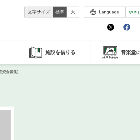
文字サイズ
標準
大
Language
やさ
施設を借りる
音楽堂
設資金募集)