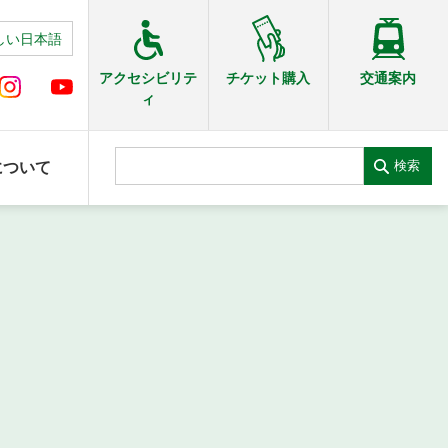
しい日本語
交通案内
アクセシビリテ
チケット購入
ィ
検索
について