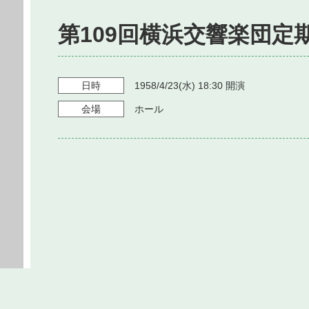
第109回横浜交響楽団定
日時
1958/4/23
(水)
18:30
開演
会場
ホール