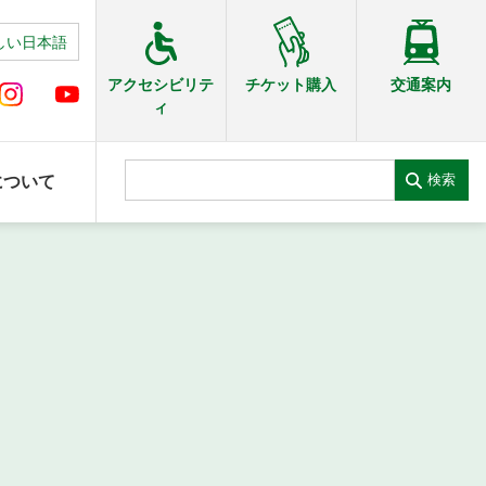
しい日本語
交通案内
アクセシビリテ
チケット購入
ィ
検索
について