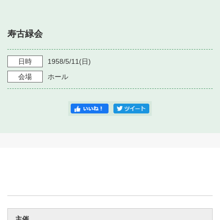
・ フロアマップ
・ 施設を借りる
音楽堂について
・ 交通案内
寿古緑会
・ 空き状況
・ よくある質問
・ 音楽堂のご案内
神奈川県立音楽堂
・ 抽選対象日
日時
1958/5/11
(日)
SNS
・ フロアマップ
会場
ホール
・ 利用料金
・ 芸術参与
・ 建築見学ツアー
主催