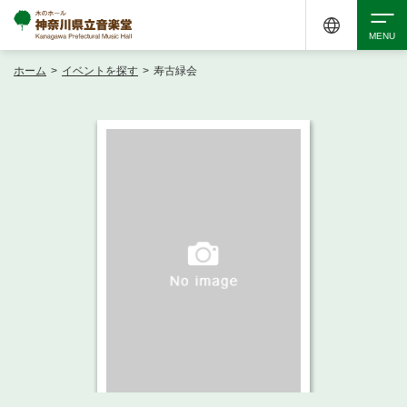
ホーム
>
イベントを探す
>
寿古緑会
検索
アクセシビリティ
チケット購入
交通案内
イベントを探す
・ イベント一覧
ご来場案内
・ イベントカレンダー
・ 館内サービス・アクセシビリティ
施設を借りる