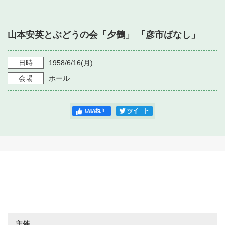
・ フロアマップ
・ 施設を借りる
音楽堂について
・ 交通案内
山本安英とぶどうの会「夕鶴」 「彦市ばなし」
・ 空き状況
・ よくある質問
・ 音楽堂のご案内
神奈川県立音楽堂
・ 抽選対象日
日時
1958/6/16
(月)
SNS
・ フロアマップ
会場
ホール
・ 利用料金
・ 芸術参与
・ 建築見学ツアー
主催