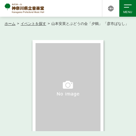
ホーム
>
イベントを探す
>
山本安英とぶどうの会「夕鶴」 「彦市ばなし」
検索
アクセシビリティ
チケット購入
交通案内
イベントを探す
・ イベント一覧
ご来場案内
・ イベントカレンダー
・ 館内サービス・アクセシビリティ
施設を借りる