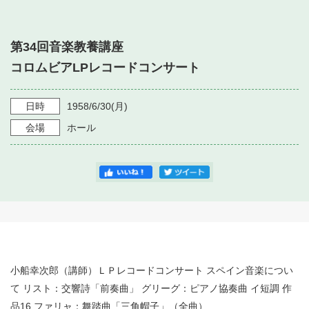
・ フロアマップ
・ 施設を借りる
音楽堂について
・ 交通案内
第34回音楽教養講座
・ 空き状況
・ よくある質問
コロムビアLPレコードコンサート
・ 音楽堂のご案内
神奈川県立音楽堂
・ 抽選対象日
SNS
・ フロアマップ
日時
1958/6/30
(月)
・ 利用料金
会場
ホール
・ 芸術参与
・ 建築見学ツアー
小船幸次郎（講師）ＬＰレコードコンサート スペイン音楽につい
て リスト：交響詩「前奏曲」 グリーグ：ピアノ協奏曲 イ短調 作
品16 ファリャ：舞踏曲「三角帽子」（全曲）