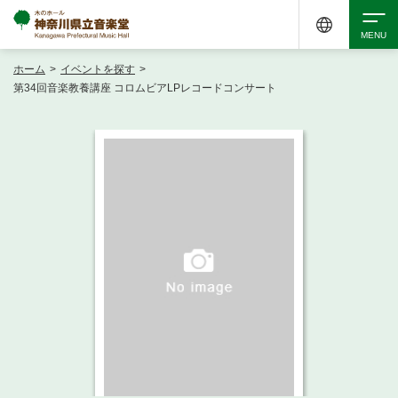
ホーム
>
イベントを探す
>
検索
第34回音楽教養講座 コロムビアLPレコードコンサート
アクセシビリティ
チケット購入
交通案内
イベントを探す
・ イベント一覧
ご来場案内
・ イベントカレンダー
・ 館内サービス・アクセシビリティ
施設を借りる