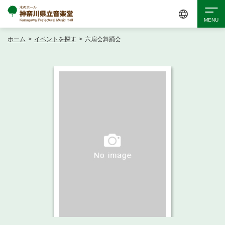
ホーム
>
イベントを探す
>
六扇会舞踊会
検索
アクセシビリティ
チケット購入
交通案内
イベントを探す
・ イベント一覧
ご来場案内
・ イベントカレンダー
・ 館内サービス・アクセシビリティ
施設を借りる