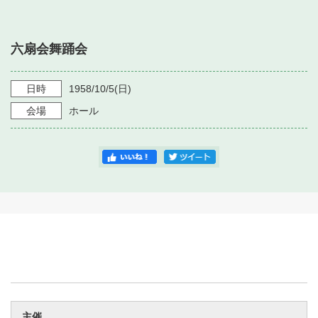
・ フロアマップ
・ 施設を借りる
音楽堂について
・ 交通案内
六扇会舞踊会
・ 空き状況
・ よくある質問
・ 音楽堂のご案内
神奈川県立音楽堂
・ 抽選対象日
日時
1958/10/5
(日)
SNS
・ フロアマップ
会場
ホール
・ 利用料金
・ 芸術参与
・ 建築見学ツアー
主催