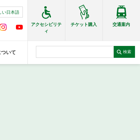
しい日本語
交通案内
アクセシビリテ
チケット購入
ィ
検索
について