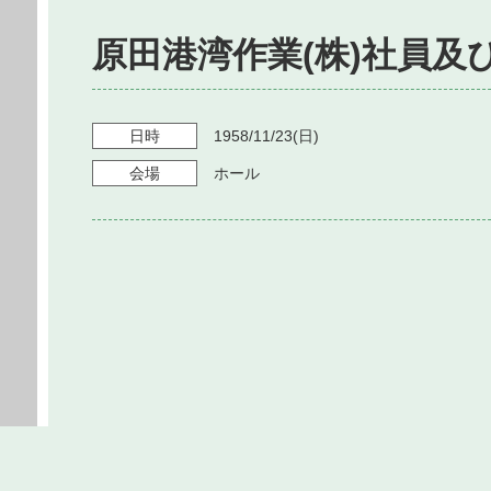
原田港湾作業(株)社員及
日時
1958/11/23
(日)
会場
ホール