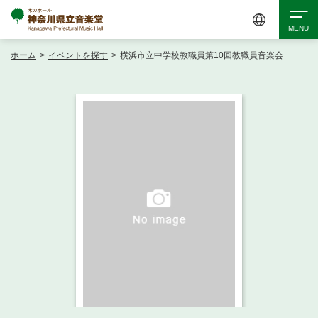
ホーム
>
イベントを探す
>
横浜市立中学校教職員第10回教職員音楽会
検索
アクセシビリティ
チケット購入
交通案内
イベントを探す
・ イベント一覧
ご来場案内
・ イベントカレンダー
・ 館内サービス・アクセシビリティ
施設を借りる