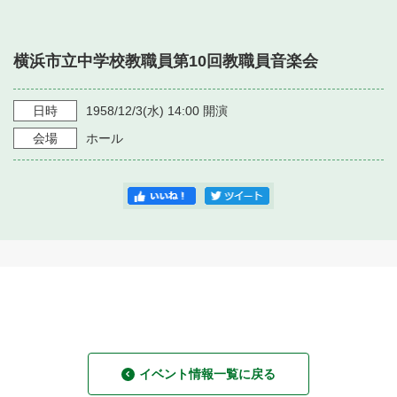
・ フロアマップ
・ 施設を借りる
音楽堂について
・ 交通案内
横浜市立中学校教職員第10回教職員音楽会
・ 空き状況
・ よくある質問
・ 音楽堂のご案内
神奈川県立音楽堂
・ 抽選対象日
日時
1958/12/3
(水)
14:00
開演
SNS
・ フロアマップ
会場
ホール
・ 利用料金
・ 芸術参与
・ 建築見学ツアー
イベント情報一覧に戻る