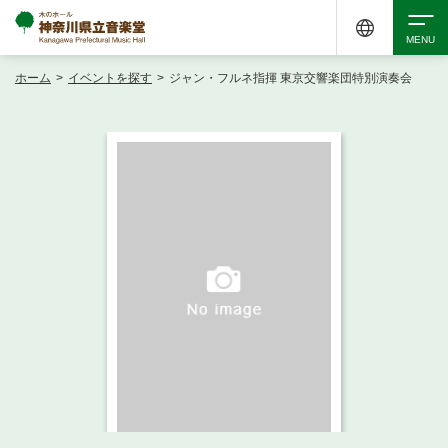
ホーム
>
イベントを探す
>
ジャン・フルネ指揮 東京交響楽団特別演奏会
検索
アクセシビリティ
チケット購入
交通案内
イベントを探す
・ イベント一覧
ご来場案内
・ イベントカレンダー
・ 館内サービス・アクセシビリティ
施設を借りる