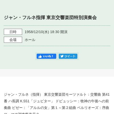
・ フロアマップ
・ 施設を借りる
音楽堂について
・ 交通案内
ジャン・フルネ指揮 東京交響楽団特別演奏会
・ 空き状況
・ よくある質問
・ 音楽堂のご案内
神奈川県立音楽堂
・ 抽選対象日
日時
1958/12/10
(水)
18:30
開演
SNS
・ フロアマップ
会場
ホール
・ 利用料金
・ 芸術参与
・ 建築見学ツアー
ジャン・フルネ（指揮） 東京交響楽団モーツァルト：交響曲 第41
番 ハ長調 K.551「ジュピター」 ドビュッシー：牧神の午後への前
奏曲 ビゼー：「アルルの女」第１～第２組曲 ベルリオーズ：序曲