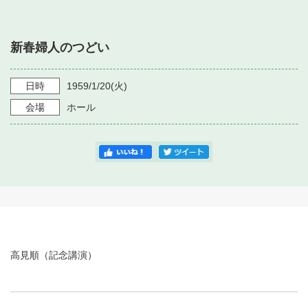
・ フロアマップ
・ 施設を借りる
音楽堂について
・ 交通案内
新春婦人のつどい
・ 空き状況
・ よくある質問
・ 音楽堂のご案内
神奈川県立音楽堂
・ 抽選対象日
日時
1959/1/20
(火)
SNS
・ フロアマップ
会場
ホール
・ 利用料金
・ 芸術参与
・ 建築見学ツアー
高見順（記念講演）