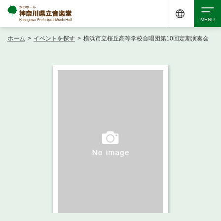
ホーム
>
イベントを探す
>
横浜市立桜丘高等学校合唱団第10回定期演奏会
検索
アクセシビリティ
チケット購入
交通案内
イベントを探す
・ イベント一覧
ご来場案内
・ イベントカレンダー
・ 館内サービス・アクセシビリティ
施設を借りる