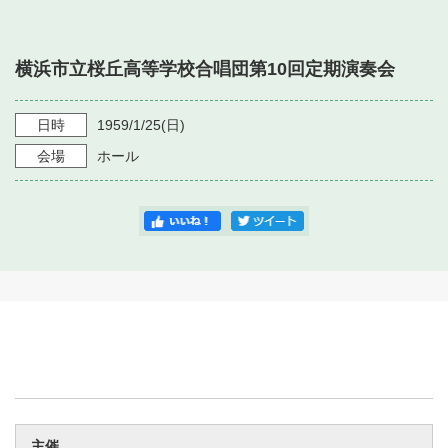
・ フロアマップ
・ 施設を借りる
音楽堂について
・ 交通案内
横浜市立桜丘高等学校合唱団第10回定期演奏会
・ 空き状況
・ よくある質問
・ 音楽堂のご案内
神奈川県立音楽堂
・ 抽選対象日
日時
1959/1/25
(日)
SNS
・ フロアマップ
会場
ホール
・ 利用料金
・ 芸術参与
・ 建築見学ツアー
主催