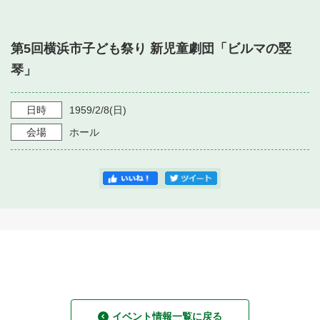
・ フロアマップ
・ 施設を借りる
音楽堂について
・ 交通案内
第5回横浜市子ども祭り 新児童劇団「ビルマの竪
・ 空き状況
・ よくある質問
琴」
・ 音楽堂のご案内
神奈川県立音楽堂
・ 抽選対象日
SNS
・ フロアマップ
日時
1959/2/8
(日)
・ 利用料金
会場
ホール
・ 芸術参与
・ 建築見学ツアー
イベント情報一覧に戻る