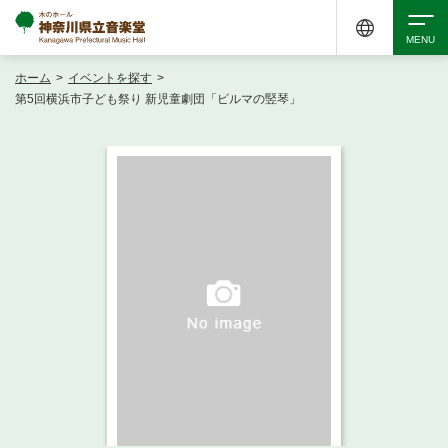
ホーム
>
イベントを探す
>
検索
第5回横浜市子ども祭り 新児童劇団「ビルマの竪琴」
アクセシビリティ
チケット購入
交通案内
イベントを探す
・ イベント一覧
ご来場案内
・ イベントカレンダー
・ 館内サービス・アクセシビリティ
施設を借りる