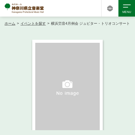
ホーム
>
イベントを探す
>
横浜労音4月例会 ジュピター・トリオコンサート
検索
アクセシビリティ
チケット購入
交通案内
イベントを探す
・ イベント一覧
ご来場案内
・ イベントカレンダー
・ 館内サービス・アクセシビリティ
施設を借りる