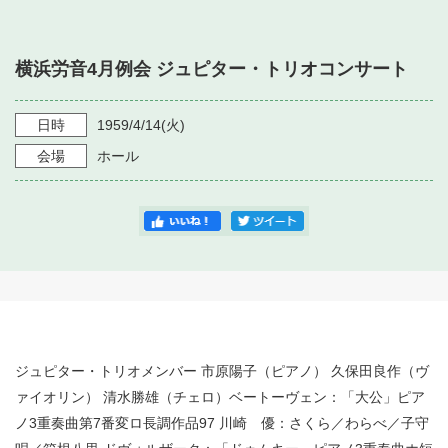
・ フロアマップ
・ 施設を借りる
音楽堂について
・ 交通案内
横浜労音4月例会 ジュピター・トリオコンサート
・ 空き状況
・ よくある質問
・ 音楽堂のご案内
神奈川県立音楽堂
・ 抽選対象日
日時
1959/4/14
(火)
SNS
・ フロアマップ
会場
ホール
・ 利用料金
・ 芸術参与
・ 建築見学ツアー
ジュピター・トリオメンバー 市原陽子（ピアノ） 久保田良作（ヴ
ァイオリン） 清水勝雄（チェロ）ベートーヴェン：「大公」ピア
ノ3重奏曲第7番変ロ長調作品97 川崎 優：さくら／わらべ／子守