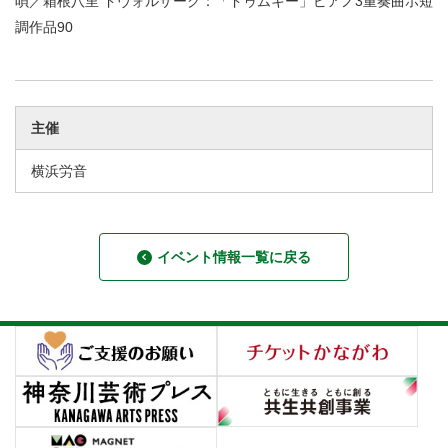
唄／箱根八里 ドヴォルザーク：「ドゥムキー」ピアノ3重奏曲ホ短
調作品90
主催
横浜労音
イベント情報一覧に戻る