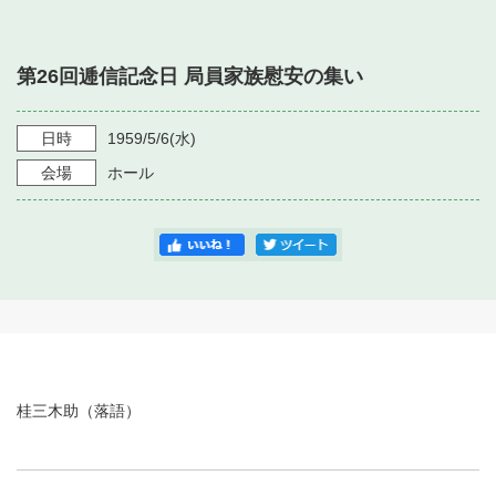
・ フロアマップ
・ 施設を借りる
音楽堂について
・ 交通案内
第26回逓信記念日 局員家族慰安の集い
・ 空き状況
・ よくある質問
・ 音楽堂のご案内
神奈川県立音楽堂
・ 抽選対象日
日時
1959/5/6
(水)
SNS
・ フロアマップ
会場
ホール
・ 利用料金
・ 芸術参与
・ 建築見学ツアー
桂三木助（落語）