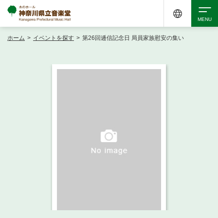
ホーム
>
イベントを探す
>
第26回逓信記念日 局員家族慰安の集い
検索
アクセシビリティ
チケット購入
交通案内
イベントを探す
・ イベント一覧
ご来場案内
・ イベントカレンダー
・ 館内サービス・アクセシビリティ
施設を借りる