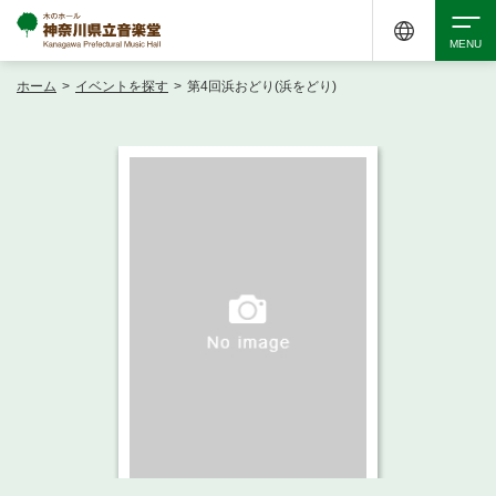
ホーム
>
イベントを探す
>
第4回浜おどり(浜をどり)
検索
アクセシビリティ
チケット購入
交通案内
イベントを探す
・ イベント一覧
ご来場案内
・ イベントカレンダー
・ 館内サービス・アクセシビリティ
施設を借りる