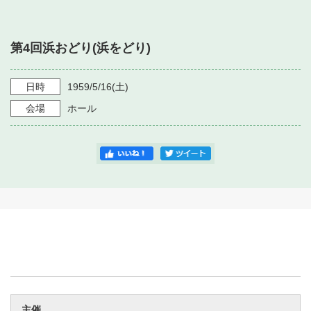
・ フロアマップ
・ 施設を借りる
音楽堂について
・ 交通案内
第4回浜おどり(浜をどり)
・ 空き状況
・ よくある質問
・ 音楽堂のご案内
神奈川県立音楽堂
・ 抽選対象日
日時
1959/5/16
(土)
SNS
・ フロアマップ
会場
ホール
・ 利用料金
・ 芸術参与
・ 建築見学ツアー
主催