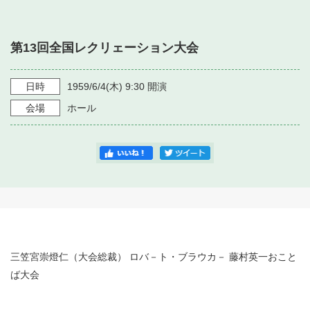
・ フロアマップ
・ 施設を借りる
音楽堂について
・ 交通案内
第13回全国レクリェーション大会
・ 空き状況
・ よくある質問
・ 音楽堂のご案内
神奈川県立音楽堂
・ 抽選対象日
日時
1959/6/4
(木)
9:30
開演
SNS
・ フロアマップ
会場
ホール
・ 利用料金
・ 芸術参与
・ 建築見学ツアー
三笠宮崇燈仁（大会総裁） ロバ－ト・ブラウカ－ 藤村英一おこと
ば大会