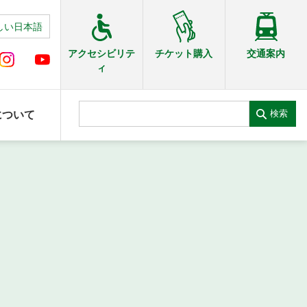
しい日本語
交通案内
アクセシビリテ
チケット購入
ィ
検索
について