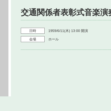
交通関係者表彰式音楽演
日時
1959/6/11
(木)
13:00
開演
会場
ホール