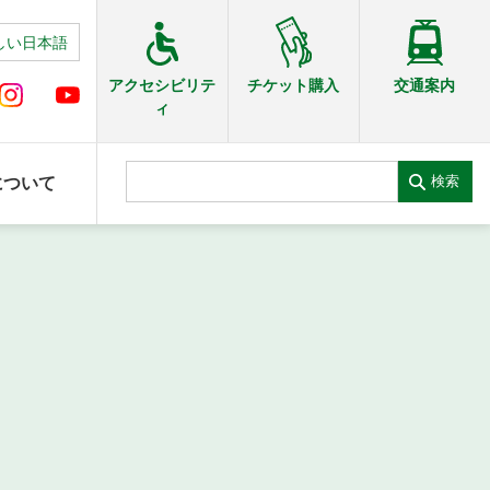
しい日本語
交通案内
アクセシビリテ
チケット購入
ィ
検索
について