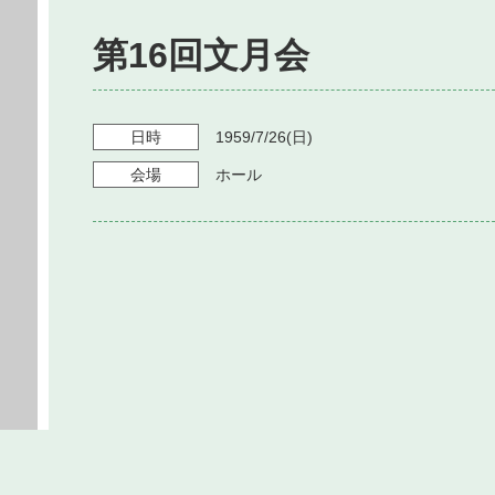
第16回文月会
日時
1959/7/26
(日)
会場
ホール