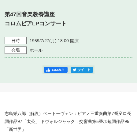
・ フロアマップ
・ 施設を借りる
音楽堂について
第47回音楽教養講座
・ 交通案内
コロムビアLPコンサート
・ 空き状況
・ よくある質問
・ 音楽堂のご案内
神奈川県立音楽堂
・ 抽選対象日
SNS
日時
1959/7/27
(月)
18:00
開演
・ フロアマップ
会場
ホール
・ 利用料金
・ 芸術参与
・ 建築見学ツアー
志鳥栄八郎（解説）ベートーヴェン：ピアノ三重奏曲第7番変ロ長
調作品97「太公」 ドヴォルジャック：交響曲第5番ホ短調作品95
「新世界」