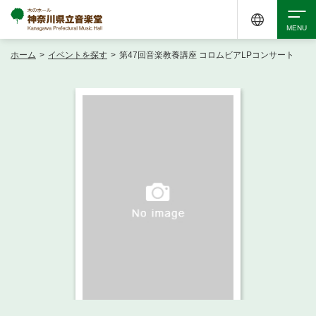
ホーム
>
イベントを探す
>
第47回音楽教養講座 コロムビアLPコンサート
検索
アクセシビリティ
チケット購入
交通案内
イベントを探す
・ イベント一覧
ご来場案内
・ イベントカレンダー
・ 館内サービス・アクセシビリティ
施設を借りる