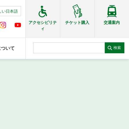
しい日本語
交通案内
アクセシビリテ
チケット購入
ィ
検索
について