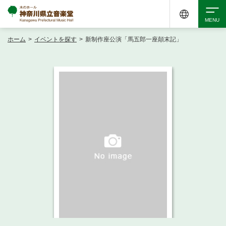
ホーム
>
イベントを探す
>
新制作座公演「馬五郎一座顛末記」
検索
アクセシビリティ
チケット購入
交通案内
イベントを探す
・ イベント一覧
ご来場案内
・ イベントカレンダー
・ 館内サービス・アクセシビリティ
施設を借りる