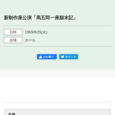
・ フロアマップ
・ 施設を借りる
音楽堂について
・ 交通案内
新制作座公演「馬五郎一座顛末記」
・ 空き状況
・ よくある質問
・ 音楽堂のご案内
神奈川県立音楽堂
・ 抽選対象日
日時
1959/8/25
(火)
SNS
・ フロアマップ
会場
ホール
・ 利用料金
・ 芸術参与
・ 建築見学ツアー
主催