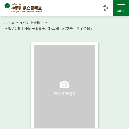
ホーム
>
イベントを探す
>
検索
横浜労音9月例会 松山樹子バレエ団「バフチサライの泉」
アクセシビリティ
チケット購入
交通案内
イベントを探す
・ イベント一覧
ご来場案内
・ イベントカレンダー
・ 館内サービス・アクセシビリティ
施設を借りる