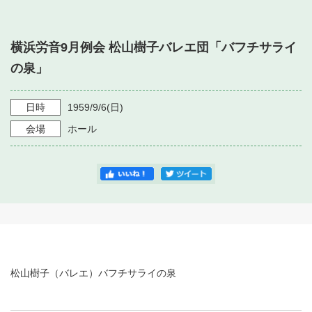
・ フロアマップ
・ 施設を借りる
音楽堂について
・ 交通案内
横浜労音9月例会 松山樹子バレエ団「バフチサライ
・ 空き状況
・ よくある質問
の泉」
・ 音楽堂のご案内
神奈川県立音楽堂
・ 抽選対象日
SNS
・ フロアマップ
日時
1959/9/6
(日)
・ 利用料金
会場
ホール
・ 芸術参与
・ 建築見学ツアー
松山樹子（バレエ）バフチサライの泉