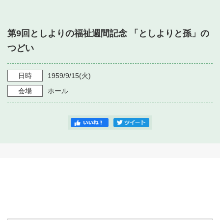
・ フロアマップ
・ 施設を借りる
音楽堂について
・ 交通案内
第9回としよりの福祉週間記念 「としよりと孫」の
・ 空き状況
・ よくある質問
つどい
・ 音楽堂のご案内
神奈川県立音楽堂
・ 抽選対象日
SNS
・ フロアマップ
日時
1959/9/15
(火)
・ 利用料金
会場
ホール
・ 芸術参与
・ 建築見学ツアー