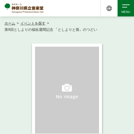
ホーム
>
イベントを探す
>
検索
第9回としよりの福祉週間記念 「としよりと孫」のつどい
アクセシビリティ
チケット購入
交通案内
イベントを探す
・ イベント一覧
ご来場案内
・ イベントカレンダー
・ 館内サービス・アクセシビリティ
施設を借りる