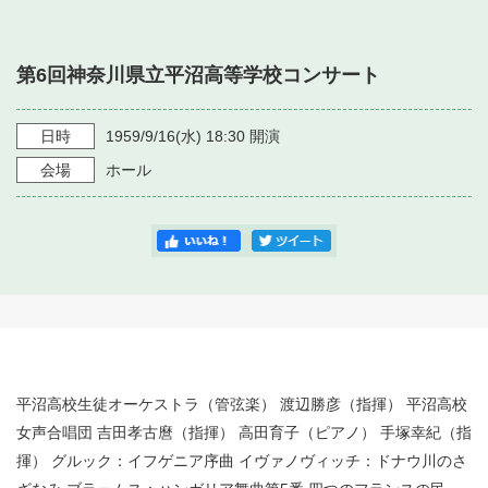
・ フロアマップ
・ 施設を借りる
音楽堂について
・ 交通案内
第6回神奈川県立平沼高等学校コンサート
・ 空き状況
・ よくある質問
・ 音楽堂のご案内
神奈川県立音楽堂
・ 抽選対象日
日時
1959/9/16
(水)
18:30
開演
SNS
・ フロアマップ
会場
ホール
・ 利用料金
・ 芸術参与
・ 建築見学ツアー
平沼高校生徒オーケストラ（管弦楽） 渡辺勝彦（指揮） 平沼高校
女声合唱団 吉田孝古麿（指揮） 高田育子（ピアノ） 手塚幸紀（指
揮） グルック：イフゲニア序曲 イヴァノヴィッチ：ドナウ川のさ