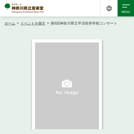
ホーム
>
イベントを探す
>
第6回神奈川県立平沼高等学校コンサート
検索
アクセシビリティ
チケット購入
交通案内
イベントを探す
・ イベント一覧
ご来場案内
・ イベントカレンダー
・ 館内サービス・アクセシビリティ
施設を借りる