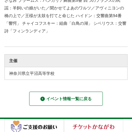
ざなみ ブラームス：ハンガリア舞曲第5番 四つのフランスの民
謡：羊飼いの娘がいた／聞かせてよあのワルツ／アヴィニヨンの
橋の上で／王様が太鼓を打てと命じた ハイドン：交響曲第94番
「響愕」 チャイコフスキー：組曲「白鳥の湖」 シベリウス：交響
詩「フィンランディア」
主催
神奈川県立平沼高等学校
イベント情報一覧に戻る