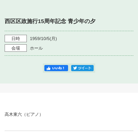
・ フロアマップ
・ 施設を借りる
音楽堂について
・ 交通案内
西区区政施行15周年記念 青少年の夕
・ 空き状況
・ よくある質問
・ 音楽堂のご案内
神奈川県立音楽堂
・ 抽選対象日
日時
1959/10/5
(月)
SNS
・ フロアマップ
会場
ホール
・ 利用料金
・ 芸術参与
・ 建築見学ツアー
高木東六（ピアノ）