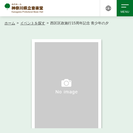
ホーム
>
イベントを探す
>
西区区政施行15周年記念 青少年の夕
検索
アクセシビリティ
チケット購入
交通案内
イベントを探す
・ イベント一覧
ご来場案内
・ イベントカレンダー
・ 館内サービス・アクセシビリティ
施設を借りる