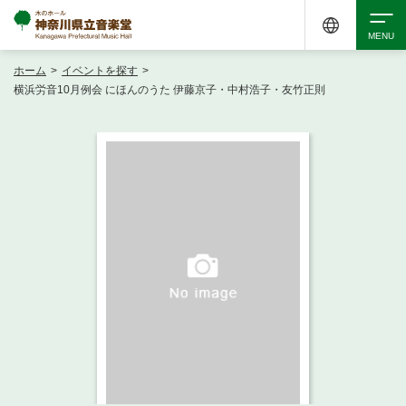
ホーム
>
イベントを探す
>
検索
横浜労音10月例会 にほんのうた 伊藤京子・中村浩子・友竹正則
アクセシビリティ
チケット購入
交通案内
イベントを探す
・ イベント一覧
ご来場案内
・ イベントカレンダー
・ 館内サービス・アクセシビリティ
施設を借りる