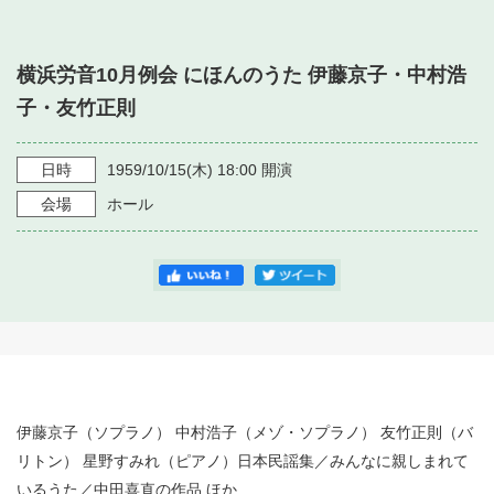
・ フロアマップ
・ 施設を借りる
音楽堂について
・ 交通案内
横浜労音10月例会 にほんのうた 伊藤京子・中村浩
・ 空き状況
・ よくある質問
子・友竹正則
・ 音楽堂のご案内
神奈川県立音楽堂
・ 抽選対象日
SNS
・ フロアマップ
日時
1959/10/15
(木)
18:00
開演
・ 利用料金
会場
ホール
・ 芸術参与
・ 建築見学ツアー
伊藤京子（ソプラノ） 中村浩子（メゾ・ソプラノ） 友竹正則（バ
リトン） 星野すみれ（ピアノ）日本民謡集／みんなに親しまれて
いるうた／中田喜直の作品 ほか