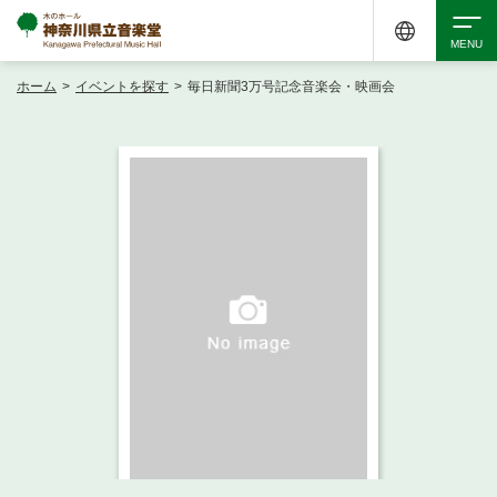
ホーム
>
イベントを探す
>
毎日新聞3万号記念音楽会・映画会
検索
アクセシビリティ
チケット購入
交通案内
イベントを探す
・ イベント一覧
ご来場案内
・ イベントカレンダー
・ 館内サービス・アクセシビリティ
施設を借りる