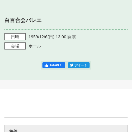
・ フロアマップ
・ 施設を借りる
音楽堂について
・ 交通案内
白百合会バレエ
・ 空き状況
・ よくある質問
・ 音楽堂のご案内
神奈川県立音楽堂
・ 抽選対象日
日時
1959/12/6
(日)
13:00
開演
SNS
・ フロアマップ
会場
ホール
・ 利用料金
・ 芸術参与
・ 建築見学ツアー
主催