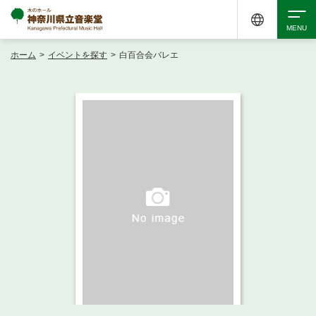
ホーム
>
イベントを探す
>
白百合会バレエ
検索
アクセシビリティ
チケット購入
交通案内
イベントを探す
・ イベント一覧
ご来場案内
・ イベントカレンダー
・ 館内サービス・アクセシビリティ
施設を借りる