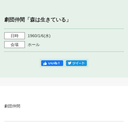
・ フロアマップ
・ 施設を借りる
音楽堂について
・ 交通案内
劇団仲間「森は生きている」
・ 空き状況
・ よくある質問
・ 音楽堂のご案内
神奈川県立音楽堂
・ 抽選対象日
日時
1960/1/6
(水)
SNS
・ フロアマップ
会場
ホール
・ 利用料金
・ 芸術参与
・ 建築見学ツアー
劇団仲間