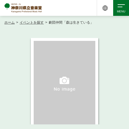
ホーム
>
イベントを探す
>
劇団仲間「森は生きている」
検索
アクセシビリティ
チケット購入
交通案内
イベントを探す
・ イベント一覧
ご来場案内
・ イベントカレンダー
・ 館内サービス・アクセシビリティ
施設を借りる