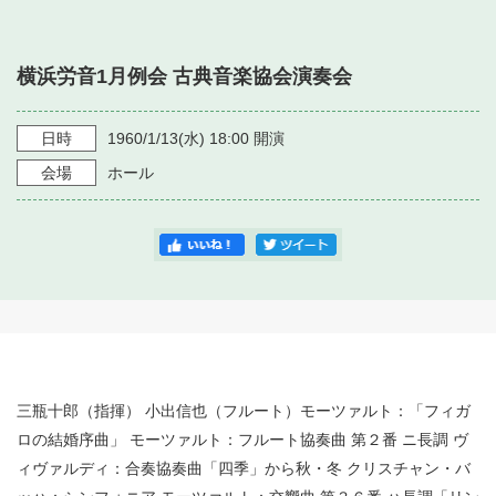
・ フロアマップ
・ 施設を借りる
音楽堂について
・ 交通案内
横浜労音1月例会 古典音楽協会演奏会
・ 空き状況
・ よくある質問
・ 音楽堂のご案内
神奈川県立音楽堂
・ 抽選対象日
日時
1960/1/13
(水)
18:00
開演
SNS
・ フロアマップ
会場
ホール
・ 利用料金
・ 芸術参与
・ 建築見学ツアー
三瓶十郎（指揮） 小出信也（フルート）モーツァルト：「フィガ
ロの結婚序曲」 モーツァルト：フルート協奏曲 第２番 ニ長調 ヴ
ィヴァルディ：合奏協奏曲「四季」から秋・冬 クリスチャン・バ