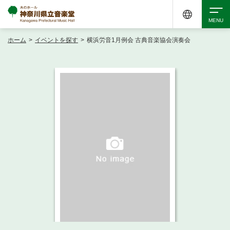
ホーム
>
イベントを探す
>
横浜労音1月例会 古典音楽協会演奏会
検索
アクセシビリティ
チケット購入
交通案内
イベントを探す
・ イベント一覧
ご来場案内
・ イベントカレンダー
・ 館内サービス・アクセシビリティ
施設を借りる