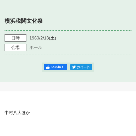
・ フロアマップ
・ 施設を借りる
音楽堂について
・ 交通案内
横浜税関文化祭
・ 空き状況
・ よくある質問
・ 音楽堂のご案内
神奈川県立音楽堂
・ 抽選対象日
日時
1960/2/13
(土)
SNS
・ フロアマップ
会場
ホール
・ 利用料金
・ 芸術参与
・ 建築見学ツアー
中村八大ほか