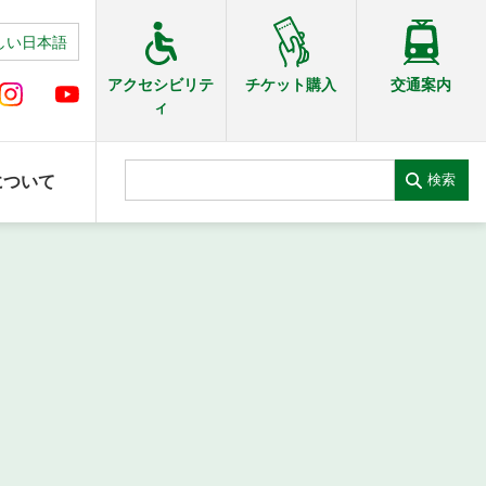
しい日本語
交通案内
アクセシビリテ
チケット購入
ィ
検索
について