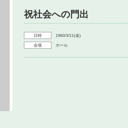
祝社会への門出
日時
1960/3/11
(金)
会場
ホール