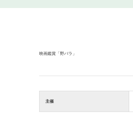
映画鑑賞「野バラ」
主催