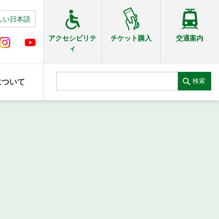
しい日本語
交通案内
アクセシビリテ
チケット購入
ィ
検索
について