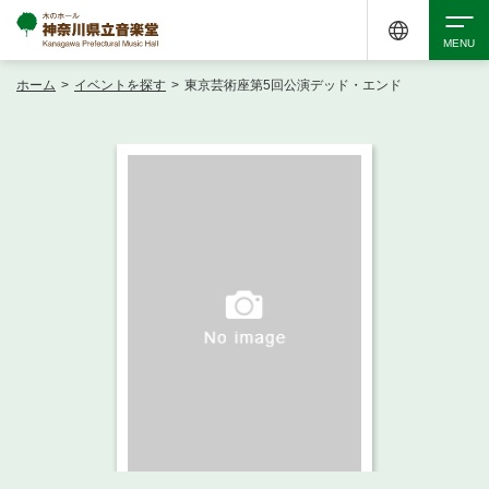
ホーム
>
イベントを探す
>
東京芸術座第5回公演デッド・エンド
検索
アクセシビリティ
チケット購入
交通案内
イベントを探す
・ イベント一覧
ご来場案内
・ イベントカレンダー
・ 館内サービス・アクセシビリティ
施設を借りる