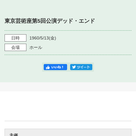
・ フロアマップ
・ 施設を借りる
音楽堂について
・ 交通案内
東京芸術座第5回公演デッド・エンド
・ 空き状況
・ よくある質問
・ 音楽堂のご案内
神奈川県立音楽堂
・ 抽選対象日
日時
1960/5/13
(金)
SNS
・ フロアマップ
会場
ホール
・ 利用料金
・ 芸術参与
・ 建築見学ツアー
主催