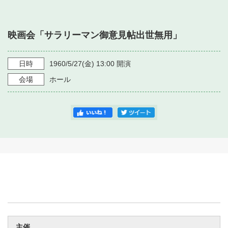
・ フロアマップ
・ 施設を借りる
音楽堂について
・ 交通案内
映画会「サラリーマン御意見帖出世無用」
・ 空き状況
・ よくある質問
・ 音楽堂のご案内
神奈川県立音楽堂
・ 抽選対象日
日時
1960/5/27
(金)
13:00
開演
SNS
・ フロアマップ
会場
ホール
・ 利用料金
・ 芸術参与
・ 建築見学ツアー
主催