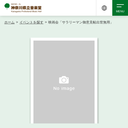
ホーム
>
イベントを探す
>
映画会「サラリーマン御意見帖出世無用」
検索
アクセシビリティ
チケット購入
交通案内
イベントを探す
・ イベント一覧
ご来場案内
・ イベントカレンダー
・ 館内サービス・アクセシビリティ
施設を借りる