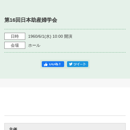
・ フロアマップ
・ 施設を借りる
音楽堂について
・ 交通案内
第16回日本助産婦学会
・ 空き状況
・ よくある質問
・ 音楽堂のご案内
神奈川県立音楽堂
・ 抽選対象日
日時
1960/6/1
(水)
10:00
開演
SNS
・ フロアマップ
会場
ホール
・ 利用料金
・ 芸術参与
・ 建築見学ツアー
主催