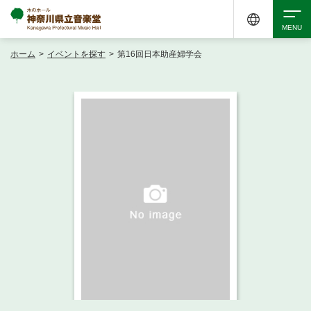
ホーム
>
イベントを探す
>
第16回日本助産婦学会
検索
アクセシビリティ
チケット購入
交通案内
イベントを探す
・ イベント一覧
ご来場案内
・ イベントカレンダー
・ 館内サービス・アクセシビリティ
施設を借りる