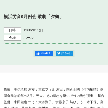
・ フロアマップ
・ 施設を借りる
音楽堂について
・ 交通案内
横浜労音9月例会 歌劇「夕鶴」
・ 空き状況
・ よくある質問
・ 音楽堂のご案内
神奈川県立音楽堂
・ 抽選対象日
日時
1960/9/11
(日)
SNS
・ フロアマップ
会場
ホール
・ 利用料金
・ 芸術参与
・ 建築見学ツアー
指揮：團伊玖磨 演奏：東京フィル 演出：岡倉士朗（竹内敏晴）※
岡倉氏は前年の2月に死去。その遺志を継いで竹内氏が演出。 舞台
監督：小田健也 つう：大谷洌子、伊藤京子 与ひょう：木下保、宮