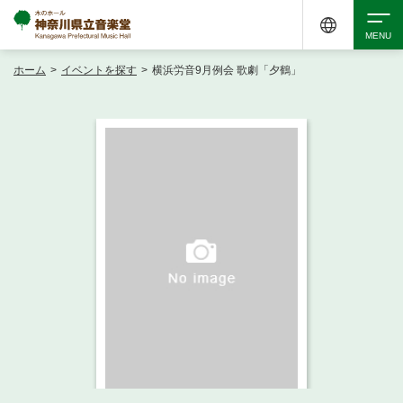
ホーム
>
イベントを探す
>
横浜労音9月例会 歌劇「夕鶴」
検索
アクセシビリティ
チケット購入
交通案内
イベントを探す
・ イベント一覧
ご来場案内
・ イベントカレンダー
・ 館内サービス・アクセシビリティ
施設を借りる