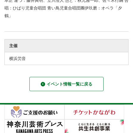
本正 運づ：藤井典明、立川澄人 惣ど：秋元雅一郎、佐々木行綱 合
唱：ひばり児童合唱団 青い鳥児童合唱団團伊玖磨：オペラ「夕
鶴」
主催
横浜労音
イベント情報一覧に戻る