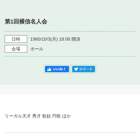
・ フロアマップ
・ 施設を借りる
音楽堂について
・ 交通案内
第1回横信名人会
・ 空き状況
・ よくある質問
・ 音楽堂のご案内
神奈川県立音楽堂
・ 抽選対象日
日時
1960/10/3
(月)
18:00
開演
SNS
・ フロアマップ
会場
ホール
・ 利用料金
・ 芸術参与
・ 建築見学ツアー
リーガル天才 秀才 歌奴 円歌 ほか