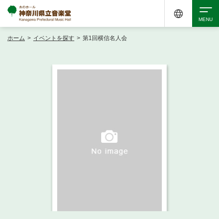
ホーム
>
イベントを探す
>
第1回横信名人会
検索
アクセシビリティ
チケット購入
交通案内
イベントを探す
・ イベント一覧
ご来場案内
・ イベントカレンダー
・ 館内サービス・アクセシビリティ
施設を借りる