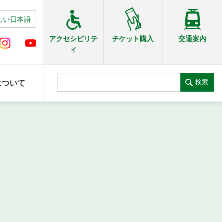
しい日本語
交通案内
アクセシビリテ
チケット購入
ィ
検索
について