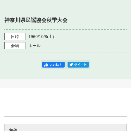
・ フロアマップ
・ 施設を借りる
音楽堂について
・ 交通案内
神奈川県民謡協会秋季大会
・ 空き状況
・ よくある質問
・ 音楽堂のご案内
神奈川県立音楽堂
・ 抽選対象日
日時
1960/10/8
(土)
SNS
・ フロアマップ
会場
ホール
・ 利用料金
・ 芸術参与
・ 建築見学ツアー
主催