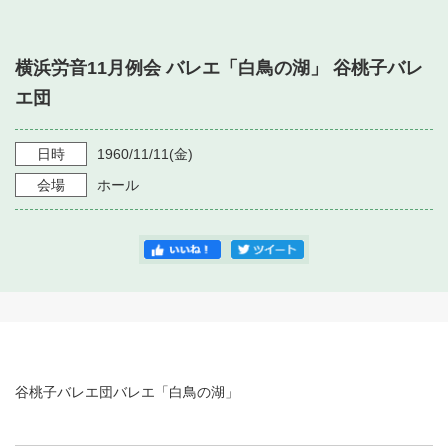
・ フロアマップ
・ 施設を借りる
音楽堂について
・ 交通案内
横浜労音11月例会 バレエ「白鳥の湖」 谷桃子バレ
・ 空き状況
・ よくある質問
エ団
・ 音楽堂のご案内
神奈川県立音楽堂
・ 抽選対象日
SNS
・ フロアマップ
日時
1960/11/11
(金)
・ 利用料金
会場
ホール
・ 芸術参与
・ 建築見学ツアー
谷桃子バレエ団バレエ「白鳥の湖」