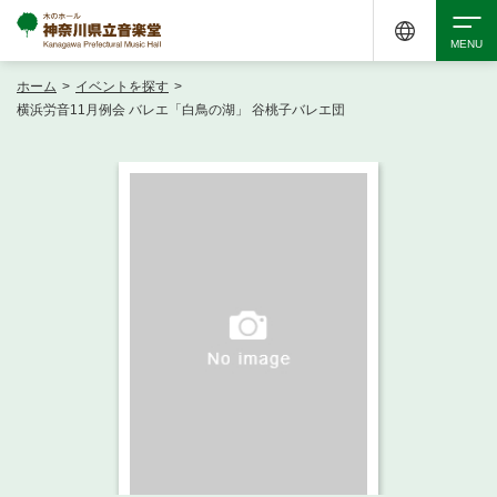
ホーム
>
イベントを探す
>
検索
横浜労音11月例会 バレエ「白鳥の湖」 谷桃子バレエ団
アクセシビリティ
チケット購入
交通案内
イベントを探す
・ イベント一覧
ご来場案内
・ イベントカレンダー
・ 館内サービス・アクセシビリティ
施設を借りる