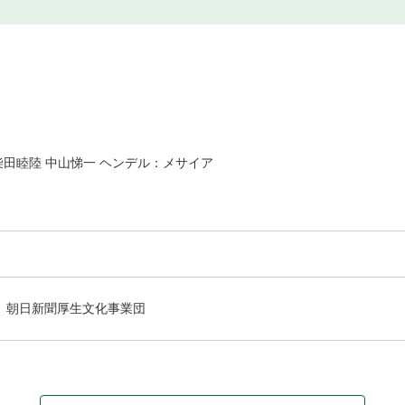
柴田睦陸 中山悌一 ヘンデル：メサイア
朝日新聞厚生文化事業団