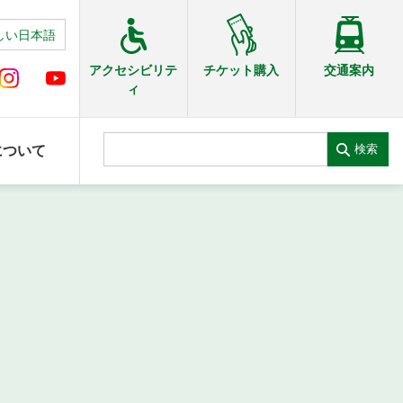
しい日本語
交通案内
アクセシビリテ
チケット購入
ィ
検索
について