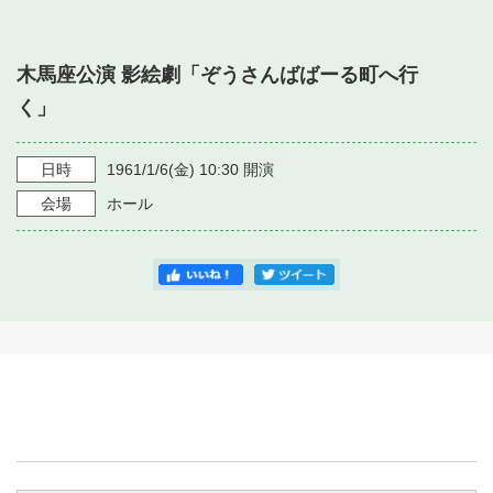
・ フロアマップ
・ 施設を借りる
音楽堂について
・ 交通案内
木馬座公演 影絵劇「ぞうさんばばーる町へ行
・ 空き状況
・ よくある質問
く」
・ 音楽堂のご案内
神奈川県立音楽堂
・ 抽選対象日
SNS
・ フロアマップ
日時
1961/1/6
(金)
10:30
開演
・ 利用料金
会場
ホール
・ 芸術参与
・ 建築見学ツアー