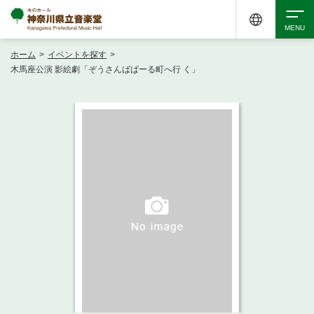
ホーム
>
イベントを探す
>
検索
木馬座公演 影絵劇「ぞうさんばばーる町へ行 く」
アクセシビリティ
チケット購入
交通案内
イベントを探す
・ イベント一覧
ご来場案内
・ イベントカレンダー
・ 館内サービス・アクセシビリティ
施設を借りる