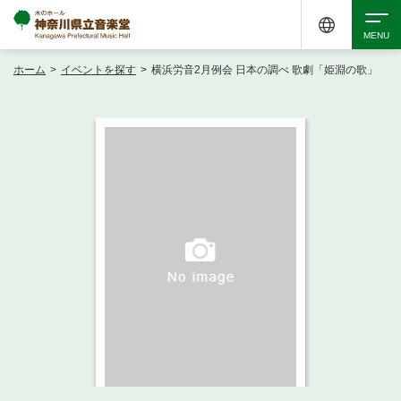
ホーム
>
イベントを探す
>
横浜労音2月例会 日本の調べ 歌劇「姫淵の歌」
検索
アクセシビリティ
チケット購入
交通案内
イベントを探す
・ イベント一覧
ご来場案内
・ イベントカレンダー
・ 館内サービス・アクセシビリティ
施設を借りる