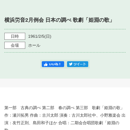
・ フロアマップ
・ 施設を借りる
音楽堂について
・ 交通案内
横浜労音2月例会 日本の調べ 歌劇「姫淵の歌」
・ 空き状況
・ よくある質問
・ 音楽堂のご案内
神奈川県立音楽堂
・ 抽選対象日
日時
1961/2/5
(日)
SNS
・ フロアマップ
会場
ホール
・ 利用料金
・ 芸術参与
・ 建築見学ツアー
第一部 古典の調べ 第二部 春の調べ 第三部 歌劇「姫淵の歌」
作：瀬川拓男 作曲：古川太郎 演奏：古川太郎社中、小野雅楽会 出
演：友竹正則、島田和子ほか 合唱：二期会合唱団歌劇「姫淵の