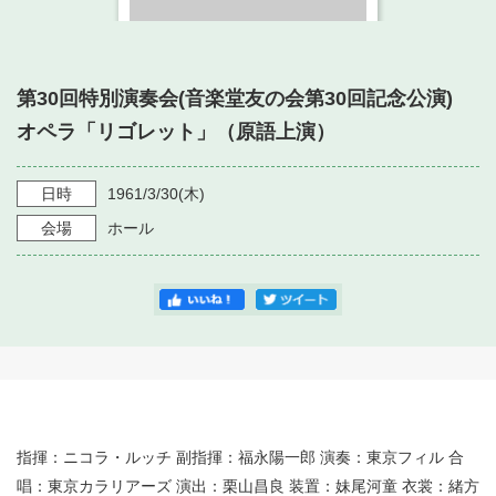
・ フロアマップ
・ 施設を借りる
音楽堂について
・ 交通案内
・ 空き状況
第30回特別演奏会(音楽堂友の会第30回記念公演)
・ よくある質問
・ 音楽堂のご案内
神奈川県立音楽堂
オペラ「リゴレット」（原語上演）
・ 抽選対象日
SNS
・ フロアマップ
・ 利用料金
日時
1961/3/30
(木)
・ 芸術参与
会場
ホール
・ 建築見学ツアー
指揮：ニコラ・ルッチ 副指揮：福永陽一郎 演奏：東京フィル 合
唱：東京カラリアーズ 演出：栗山昌良 装置：妹尾河童 衣裳：緒方