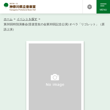
ホーム
>
イベントを探す
>
検索
第30回特別演奏会(音楽堂友の会第30回記念公演) オペラ「リゴレット」（原
語上演）
アクセシビリティ
チケット購入
交通案内
イベントを探す
・ イベント一覧
ご来場案内
・ イベントカレンダー
・ 館内サービス・アクセシビリティ
施設を借りる