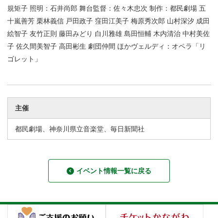
規矩子 照明：石井尚郎 舞台監督：佐々木忠次 制作：都民劇場 五
十嵐善芳 栗林義信 戸田政子 窪田江美子 梅原秀次郎 山村深汐 成田
絵智子 友竹正則 藤田みどり 白川雅雄 島田恒輔 木内清治 中村美佐
子 佐久間美智子 高田彬生 劇団仲間 ほかヴェルディ：オペラ「リ
ゴレット」
主催
都民劇場、神奈川県立音楽堂、毎日新聞社
イベント情報一覧に戻る