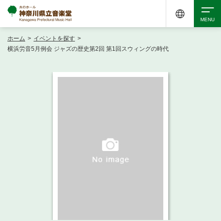
ホーム
>
イベントを探す
>
検索
横浜労音5月例会 ジャズの歴史第2回 第1回スウィングの時代
アクセシビリティ
チケット購入
交通案内
イベントを探す
・ イベント一覧
ご来場案内
・ イベントカレンダー
・ 館内サービス・アクセシビリティ
施設を借りる