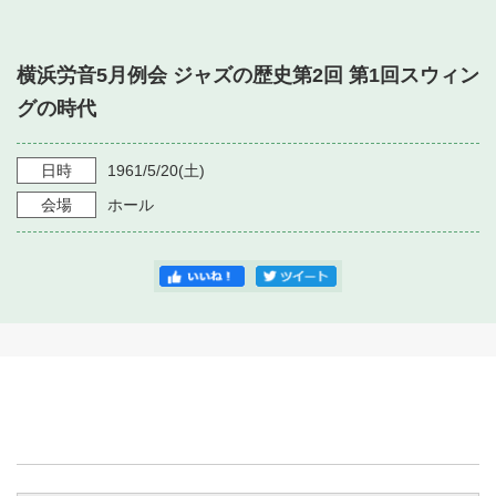
・ フロアマップ
・ 施設を借りる
音楽堂について
・ 交通案内
横浜労音5月例会 ジャズの歴史第2回 第1回スウィン
・ 空き状況
・ よくある質問
グの時代
・ 音楽堂のご案内
神奈川県立音楽堂
・ 抽選対象日
SNS
・ フロアマップ
日時
1961/5/20
(土)
・ 利用料金
会場
ホール
・ 芸術参与
・ 建築見学ツアー