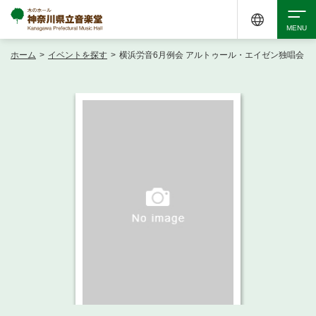
ホーム
>
イベントを探す
>
横浜労音6月例会 アルトゥール・エイゼン独唱会
検索
アクセシビリティ
チケット購入
交通案内
イベントを探す
・ イベント一覧
ご来場案内
・ イベントカレンダー
・ 館内サービス・アクセシビリティ
施設を借りる