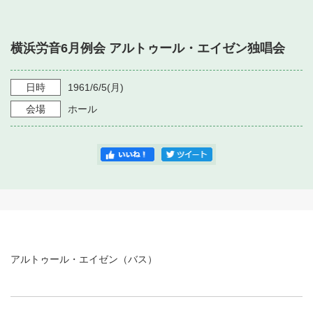
・ フロアマップ
・ 施設を借りる
音楽堂について
・ 交通案内
横浜労音6月例会 アルトゥール・エイゼン独唱会
・ 空き状況
・ よくある質問
・ 音楽堂のご案内
神奈川県立音楽堂
・ 抽選対象日
日時
1961/6/5
(月)
SNS
・ フロアマップ
会場
ホール
・ 利用料金
・ 芸術参与
・ 建築見学ツアー
アルトゥール・エイゼン（バス）